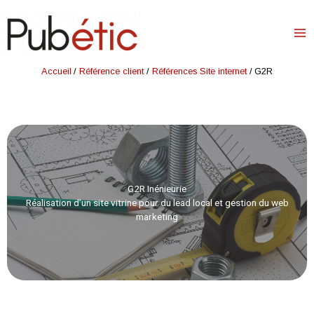
Aller
au
contenu
Accueil
Référence client
Références Site internet
G2R
G2R Inénieurie
Réalisation d’un site vitrine pour du lead local et gestion du web
marketing