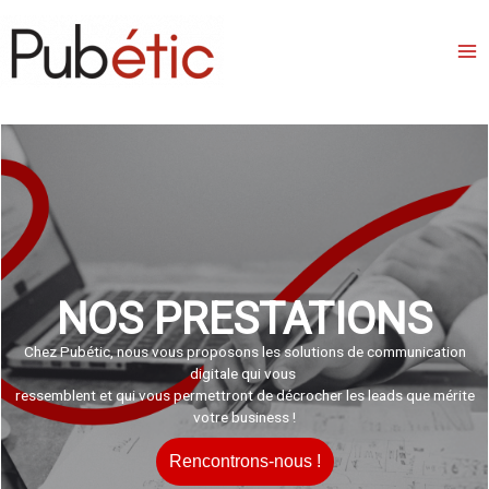
Aller
au
contenu
NOS PRESTATIONS
Chez Pubétic, nous vous proposons les solutions de communication
digitale qui vous
ressemblent et qui vous permettront de décrocher les leads que mérite
votre business !
Rencontrons-nous !