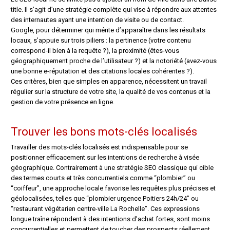
title. Il s’agit d’une stratégie complète qui vise à répondre aux attentes
des internautes ayant une intention de visite ou de contact.
Google, pour déterminer qui mérite d’apparaître dans les résultats
locaux, s’appuie sur trois piliers : la pertinence (votre contenu
correspond-il bien à la requête ?), la proximité (êtes-vous
géographiquement proche de l’utilisateur ?) et la notoriété (avez-vous
une bonne e-réputation et des citations locales cohérentes ?).
Ces critères, bien que simples en apparence, nécessitent un travail
régulier sur la structure de votre site, la qualité de vos contenus et la
gestion de votre présence en ligne.
Trouver les bons mots-clés localisés
Travailler des mots-clés localisés est indispensable pour se
positionner efficacement sur les intentions de recherche à visée
géographique. Contrairement à une stratégie SEO classique qui cible
des termes courts et très concurrentiels comme “plombier” ou
“coiffeur”, une approche locale favorise les requêtes plus précises et
géolocalisées, telles que “plombier urgence Poitiers 24h/24” ou
“restaurant végétarien centre-ville La Rochelle”. Ces expressions
longue traîne répondent à des intentions d’achat fortes, sont moins
concurrentielles et permettent de toucher des prospects réellement