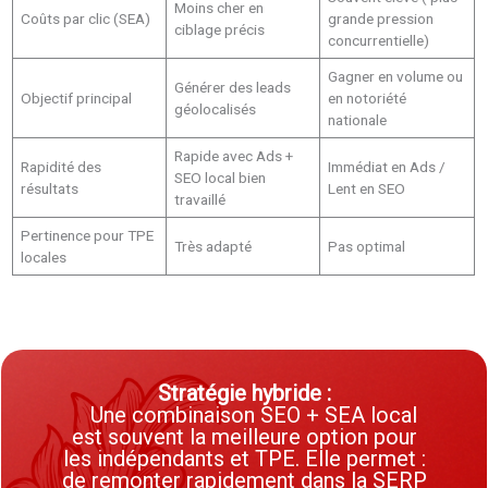
Moins cher en
Coûts par clic (SEA)
grande pression
ciblage précis
concurrentielle)
Gagner en volume ou
Générer des leads
Objectif principal
en notoriété
géolocalisés
nationale
Rapide avec Ads +
Rapidité des
Immédiat en Ads /
SEO local bien
résultats
Lent en SEO
travaillé
Pertinence pour TPE
Très adapté
Pas optimal
locales
Stratégie hybride :
Une combinaison SEO + SEA local
est souvent la meilleure option pour
les indépendants et TPE. Elle permet :
de remonter rapidement dans la SERP