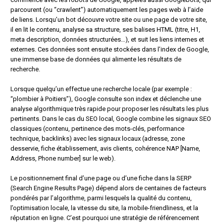
parcourent (ou “crawlent”) automatiquement les pages web à l’aide
de liens. Lorsqu’un bot découvre votre site ou une page de votre site,
il en lit le contenu, analyse sa structure, ses balises HTML (titre, H1,
meta description, données structurées…), et suit les liens internes et
externes. Ces données sont ensuite stockées dans l’index de Google,
une immense base de données qui alimente les résultats de
recherche.
Lorsque quelqu’un effectue une recherche locale (par exemple :
“plombier à Poitiers”), Google consulte son index et déclenche une
analyse algorithmique très rapide pour proposer les résultats les plus
pertinents. Dans le cas du SEO local, Google combine les signaux SEO
classiques (contenu, pertinence des mots-clés, performance
technique, backlinks) avec les signaux locaux (adresse, zone
desservie, fiche établissement, avis clients, cohérence NAP [Name,
Address, Phone number] sur le web).
Le positionnement final d’une page ou d’une fiche dans la SERP
(Search Engine Results Page) dépend alors de centaines de facteurs
pondérés par l’algorithme, parmi lesquels la qualité du contenu,
l’optimisation locale, la vitesse du site, la mobile-friendliness, et la
réputation en ligne. C’est pourquoi une stratégie de référencement