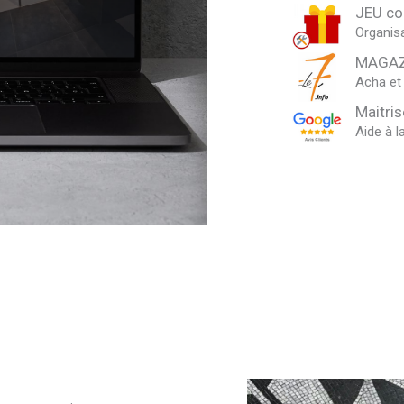
JEU co
Organis
MAGAZi
Acha et
Maitris
Aide à l