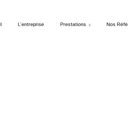
l
L’entreprise
Prestations
Nos Réfé
Prenons rendez-vous !