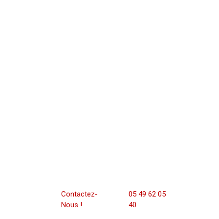
À votre disposition par mail et par
téléphone du lundi au vendredi de 9h00
à 12h00 puis de 15h00 à 19h00.
Contactez-
05 49 62 05
Nous !
40